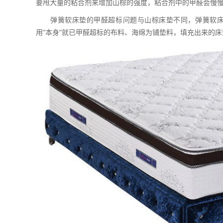
要甩大量的粘合剂来增加山棕的强度，粘合剂中的甲醛会慢
弹簧软床垫的甲醛超标问题与山棕床垫不同，弹簧软床
用"本身"就已甲醛超标的布料、海绵为铺垫料，填充出来的