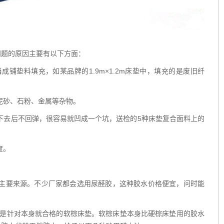
题的原因主要有以下方面：
铺垫料填充，如某品牌的1.9m×1.2m床垫中，填充的是废旧纤
泥砂、石粉、金属等杂物。
下去后不回弹，很容易就凹成一个坑，送检的5种床垫复合面料上的
度。
主要来源。不少厂家都会选用尿醛胶，这种胶水价格便宜，问时能
是针对本身就合格的软棕床垫。软棕床垫本身比硬棕床垫用的胶水