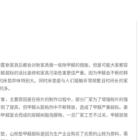
置新家具后都会对新家具做一些除甲醛的措施，但是可能大家都容
甲醛超标的话比装修和家具污染危害更佳严重。因为甲醛会不断的释
的床垫异味特别大。同时床垫是与人们接触非常频繁且时间长的家
的多。
害，主要原因是在棕片的制作过程中，部分厂家为了增强棕片的强
得到了提高，但甲醛从胶粘剂中不断释放，造成了甲醛严重超标。豪
和甲醛复合而成的尿醛树脂泡膜物，一旦厂家工艺不过关，甲醛就很
垫，山棕垫甲醛超标是因为生产企业购买了劣质的山棕为原料，需