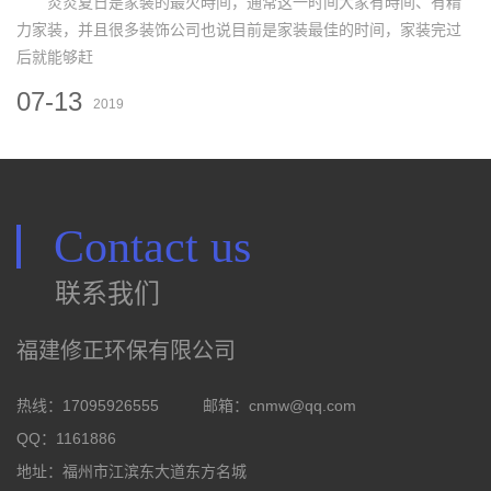
炎炎夏日是家装的最火時间，通常这一时间大家有時间、有精
力家装，并且很多装饰公司也说目前是家装最佳的时间，家装完过
后就能够赶
07-13
2019
Contact us
联系我们
福建修正环保有限公司
热线：17095926555
邮箱：
cnmw@qq.com
QQ：1161886
地址：福州市江滨东大道东方名城