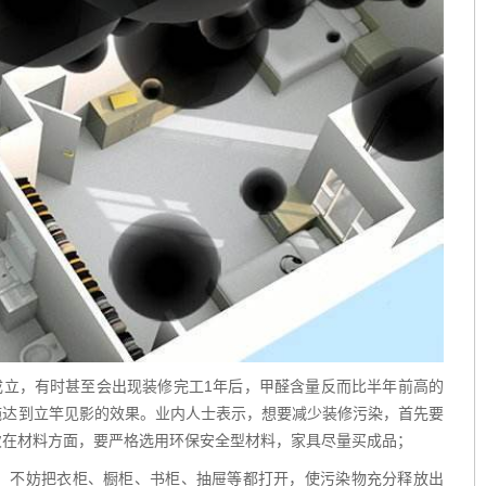
成立，有时甚至会出现装修完工1年后，甲醛含量反而比半年前高的
施达到立竿见影的效果。业内人士表示，想要减少装修污染，首先要
次在材料方面，要严格选用环保安全型材料，家具尽量买成品；
。不妨把衣柜、橱柜、书柜、抽屉等都打开，使污染物充分释放出