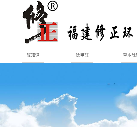
醛知道
除甲醛
草本除