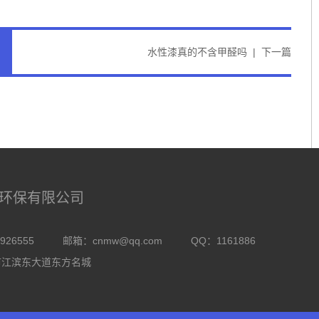
水性漆真的不含甲醛吗
|
下一篇
环保有限公司
926555
邮箱：
cnmw@qq.com
QQ：1161886
市江滨东大道东方名城