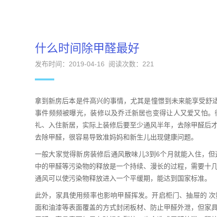
什么时间除甲醛最好
发布时间：2019-04-16 阅读次数：
221
拿到新房后本是件高兴的事情，尤其是憧憬到未来能享受舒适
事件频频被曝光，装修以及乔迁新居也变得让人又爱又怕。
礼、入住新居，实际上装修后要至少通风半年，去除甲醛后
去除甲醛，很容易导致准妈妈和新生儿出现健康问题。
一般大家觉得新房装修后通风散味儿3到6个月就能入住，
中的甲醛等污染物的释放是一个持续、漫长的过程，需要十
通风可以使污染物释放进入一个平缓期，能达到国家标准。
此外，家具使用频率也影响甲醛挥发。开启柜门、抽屉的 
面和油漆等表面覆盖的方式封闭板材、防止甲醛外泄，但家