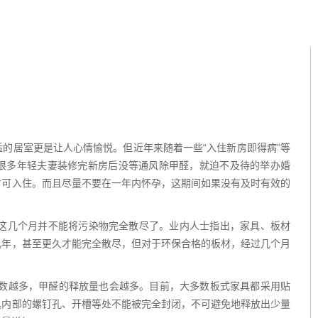
的居室更是让人心情愉悦。但近年来随着一些“入住新房即得病”等
很多年轻夫妻装修完新房后没等通风除甲醛，就迫不及待的举办婚
才可入住。而且尽量不要在一年内怀孕，这期间如果没有及时有效的
但这几个月并不能将污染物完全散尽了。业内人士指出，家具、板材
几年，甚至更久才能完全散尽，但对于环保合格的板材，经过几个月
次数越多，甲醛的释放量也会越多。目前，大多数板式家具都采用贴
具内部的螺钉孔、开槽等处不能被完全封闭，不可避免地释放出少量