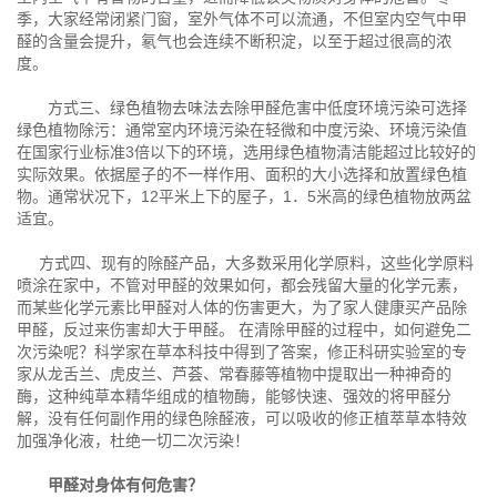
季，大家经常闭紧门窗，室外气体不可以流通，不但室内空气中甲
醛的含量会提升，氡气也会连续不断积淀，以至于超过很高的浓
度。
方式三、绿色植物去味法去除甲醛危害中低度环境污染可选择
绿色植物除污：通常室内环境污染在轻微和中度污染、环境污染值
在国家行业标准3倍以下的环境，选用绿色植物清洁能超过比较好的
实际效果。依据屋子的不一样作用、面积的大小选择和放置绿色植
物。通常状况下，12平米上下的屋子，1．5米高的绿色植物放两盆
适宜。
方式四、现有的除醛产品，大多数采用化学原料，这些化学原料
喷涂在家中，不管对甲醛的效果如何，都会残留大量的化学元素，
而某些化学元素比甲醛对人体的伤害更大，为了家人健康买产品除
甲醛，反过来伤害却大于甲醛。 在清除甲醛的过程中，如何避免二
次污染呢？科学家在草本科技中得到了答案，修正科研实验室的专
家从龙舌兰、虎皮兰、芦荟、常春藤等植物中提取出一种神奇的
酶，这种纯草本精华组成的植物酶，能够快速、强效的将甲醛分
解，没有任何副作用的绿色除醛液，可以吸收的修正植萃草本特效
加强净化液，杜绝一切二次污染！
甲醛对身体有何危害？