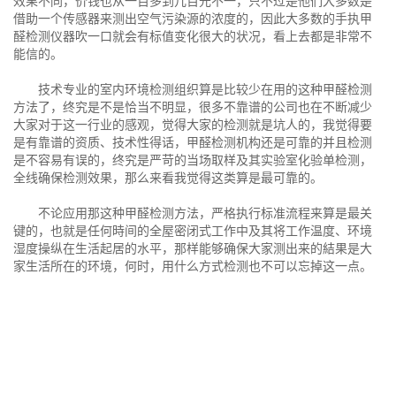
效果不同，价钱也从一百多到几百元不一，只不过是他们大多数是
借助一个传感器来测出空气污染源的浓度的，因此大多数的手执甲
醛检测仪器吹一口就会有标值变化很大的状况，看上去都是非常不
能信的。
技术专业的室内环境检测组织算是比较少在用的这种甲醛检测
方法了，终究是不是恰当不明显，很多不靠谱的公司也在不断减少
大家对于这一行业的感观，觉得大家的检测就是坑人的，我觉得要
是有靠谱的资质、技术性得话，甲醛检测机构还是可靠的并且检测
是不容易有误的，终究是严苛的当场取样及其实验室化验单检测，
全线确保检测效果，那么来看我觉得这类算是最可靠的。
不论应用那这种甲醛检测方法，严格执行标准流程来算是最关
键的，也就是任何時间的全屋密闭式工作中及其将工作温度、环境
湿度操纵在生活起居的水平，那样能够确保大家测出来的結果是大
家生活所在的环境，何时，用什么方式检测也不可以忘掉这一点。