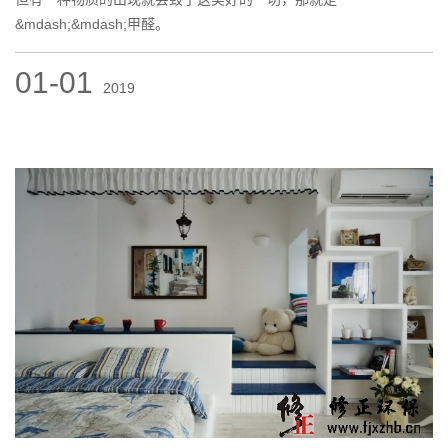
&mdash;&mdash;甲醛。
01-01
2019