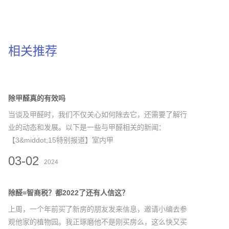
相关推荐
除甲醛真的有效吗
当谈及甲醛时，我们不仅关心如何除去它，还需要了解行
业的动态和发展。以下是一些与甲醛相关的新闻：
【3&middot;15特别报道】室内甲
03-02
2024
除醛=智商税？都2022了还有人信这？
上周，一个年前买了新房的朋友发来信息，邀请小编去参
观他家的植物园。我正琢磨他不是刚买房么，这么快又买