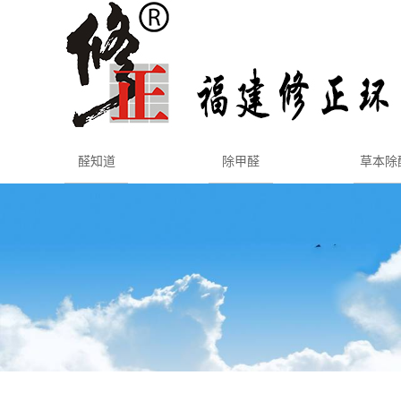
醛知道
除甲醛
草本除