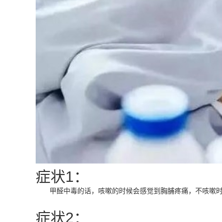
症状1：
甲醛中毒的话，咳嗽的时候会感觉到胸脯疼痛，不咳嗽时
症状2：