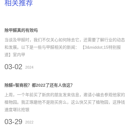
相关推荐
除甲醛真的有效吗
当谈及甲醛时，我们不仅关心如何除去它，还需要了解行业的动态
和发展。以下是一些与甲醛相关的新闻： 【3&middot;15特别报
道】室内甲
03-02
2024
除醛=智商税？都2022了还有人信这？
上周，一个年前买了新房的朋友发来信息，邀请小编去参观他家的
植物园。我正琢磨他不是刚买房么，这么快又买了植物园，这挣钱
速度堪比抢银
03-29
2022