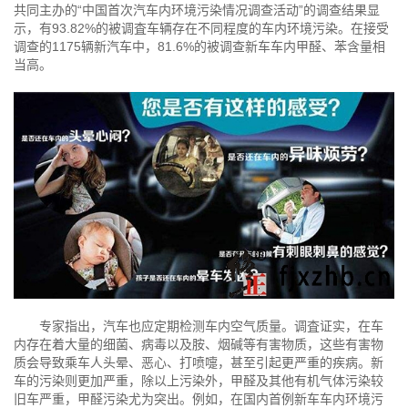
共同主办的“中国首次汽车内环境污染情况调查活动”的调查结果显
示，有93.82%的被调査车辆存在不同程度的车内环境污染。在接受
调查的1175辆新汽车中，81.6%的被调查新车车内甲醛、苯含量相
当高。
专家指出，汽车也应定期检测车内空气质量。调査证实，在车
内存在着大量的细菌、病毒以及胺、烟碱等有害物质，这些有害物
质会导致乘车人头晕、恶心、打喷嚏，甚至引起更严重的疾病。新
车的污染则更加严重，除以上污染外，甲醛及其他有机气体污染较
旧车严重，甲醛污染尤为突出。例如，在国内首例新车车内环境污