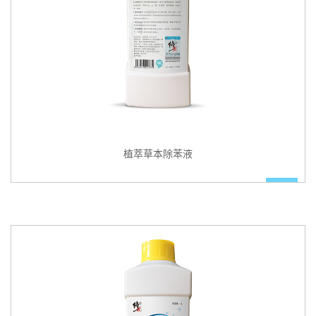
植萃草本除苯液