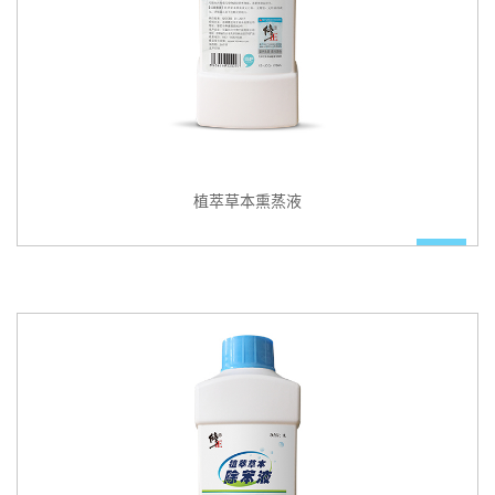
植萃草本熏蒸液