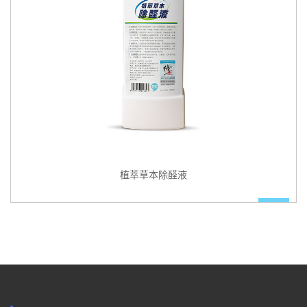
植萃草本除醛液