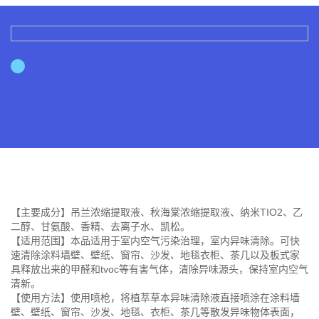
【主要成分】吊兰浓缩提取液、秋海棠浓缩提取液、纳米TIO2、乙
二醇、甘氨酸、香精、去离子水、凯松。
【适用范围】本品适用于室内空气污染治理，室内异味清除。可快
速清除涂料墙壁、壁纸、窗帘、沙发、地毯衣柜、茶几以及板式家
具释放出来的甲醛和tvoc等有害气体，清除异味源头，保持室内空气
清新。
【使用方法】使用喷枪，将植萃草本异味清除液直接喷涂在涂料墙
壁、壁纸、窗帘、沙发、地毯、衣柜、茶几等散发异味物体表面，