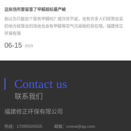
这些场所要留意了甲醛超标最严峻
别以为只能自个家有甲醛吗？或许并不是，也有许多人们经常会呆
的地方经常去的场地也会有甲醛等空气污染物的存在哦。福建修正
环保有限
06-15
2019
Contact us
联系我们
福建修正环保有限公司
热线：17095926555
邮箱：
cnmw@qq.com