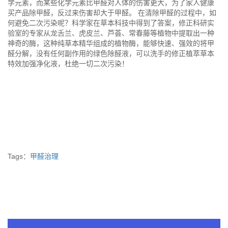
学元素，而某些化学元素比甲醛对人体的伤害更大，为了家人健康
买产品除甲醛，反过来伤害却大于甲醛。 在清除甲醛的过程中，如
何避免二次污染呢？科学家在草本科技中得到了答案，修正科研实
验室的专家从龙舌兰、虎皮兰、芦荟、常春藤等植物中提取出一种
神奇的酶，这种纯草本精华组成的植物酶，能够快速、强效的将甲
醛分解，没有任何副作用的绿色除醛液，可以洗手的修正植萃草本
特效加强净化液，杜绝一切二次污染！
Tags：
甲醛治理