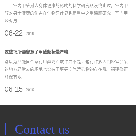
室内甲醛对人身体健康的影响的科学研究从没终止过，室内甲
醛对男士健康的伤害在生物医疗界也是重中之重课题研究。室内甲
醛对男
06-22
2019
这些场所要留意了甲醛超标最严峻
别以为只能自个家有甲醛吗？或许并不是，也有许多人们经常会呆
的地方经常去的场地也会有甲醛等空气污染物的存在哦。福建修正
环保有限
06-15
2019
Contact us