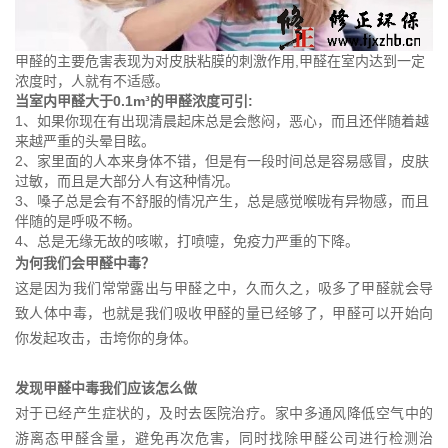
甲醛的主要危害表现为对皮肤粘膜的刺激作用,甲醛在室内达到一定
浓度时，人就有不适感。
当室内甲醛大于0.1m³的甲醛浓度可引:
1、如果你现在有出现清晨起床总是会憋闷，恶心，而且还伴随着越
来越严重的头晕目眩。
2、家里面的人本来身体不错，但是有一段时间总是容易感冒，皮肤
过敏，而且是大部分人有这种情况。
3、嗓子总是会有不舒服的情况产生，总是感觉喉咙有异物感，而且
伴随的是呼吸不畅。
4、总是无缘无故的咳嗽，打喷嚏，免疫力严重的下降。
为何我们会甲醛中毒？
这是因为我们常常露出与甲醛之中，久而久之，吸多了甲醛就会导
致人体中毒，也就是我们吸收甲醛的量已经够了，甲醛可以开始向
你发起攻击，击垮你的身体。
发现甲醛中毒我们应该怎么做
对于已经产生症状的，及时去医院治疗。家中多通风降低空气中的
游离态甲醛含量，避免再次危害，同时找除甲醛公司进行检测治