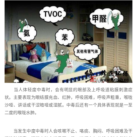
当人体轻度中毒时，会有明显的眼部及上呼吸道粘膜刺激症
状。主要表现为眼结膜充血、红肿，呼吸困难，呼吸声粗重，喉咙
沙哑、讲话或干涩暗哑或湿腻。中毒后还有一个具体表现就是一至
二度的喉咙水肿。
当发生中度中毒时人会咳嗽不止、咯痰、胸闷、呼吸困难及干