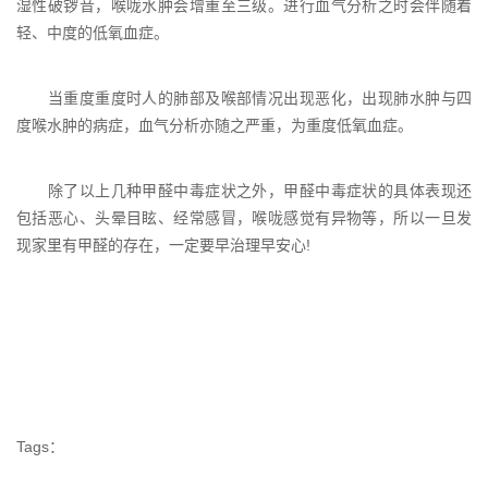
湿性破锣音，喉咙水肿会增重至三级。进行血气分析之时会伴随着
轻、中度的低氧血症。
当重度重度时人的肺部及喉部情况出现恶化，出现肺水肿与四
度喉水肿的病症，血气分析亦随之严重，为重度低氧血症。
除了以上几种甲醛中毒症状之外，甲醛中毒症状的具体表现还
包括恶心、头晕目眩、经常感冒，喉咙感觉有异物等，所以一旦发
现家里有甲醛的存在，一定要早治理早安心!
Tags：