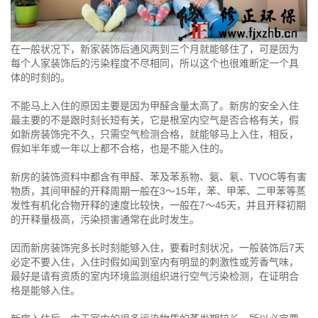
在一般状况下，新家装饰后通风两到三个月就能够住了，可是因为
每个人家装饰后的污染程度不尽相同，所以这个也很难断定一个具
体的时刻的。
不能马上入住的原因主要是因为甲醛含量太高了。新房的安全入住
最主要的不是跟时刻长短有关，它是根室内空气是否合格有关，假
如新房装饰完不久，只需空气检测合格，就能够马上入住，相反，
假如半年或一年以上都不合格，也是不能入住的。
新房的装饰资料中都含有甲醛、苯及苯系物、氨、氡、TVOC等有害
物质，其间甲醛的开释周期一般在3～15年，苯、甲苯、二甲苯等蒸
发性有机化合物开释的速度比较快，一般在7～45天，并且开释初期
的开释量极高，污染损害通常在此时发生。
因而新房装饰完多长时刻能够入住，要看时刻状况，一般装饰后7天
必定不要入住，入住时假如闻到室内有明显的刺激性或芳香气味，
最好是请有资质的室内环境监测组织进行空气污染检测，在证明合
格是能够入住。