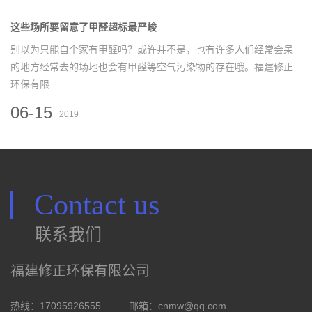
这些场所要留意了甲醛超标最严峻
别以为只能自个家有甲醛吗？或许并不是，也有许多人们经常会呆
的地方经常去的场地也会有甲醛等空气污染物的存在哦。福建修正
环保有限
06-15
2019
Contact us
联系我们
福建修正环保有限公司
热线：17095926555
邮箱：
cnmw@qq.com