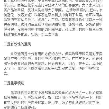
化学原料喷涂在家中，不管对甲醛的效果如何，都会残留大量的化
学元素，而某些化学元素比甲醛对人体的伤害更大，为了家人健康
买产品除甲醛，反过来伤害却大于甲醛。 在清除甲醛的过程中，如
何避免二次污染呢？科学家在草本科技中得到了答案，修正科研实
验室的专家从龙舌兰、虎皮兰、芦荟、常春藤等植物中提取出一种
神奇的酶，这种纯草本精华组成的植物酶，能够快速、强效的将甲
醛分解，没有任何副作用的绿色除醛液，可以洗手的修正植萃草本
特效加强净化液，杜绝一切二次污染！
二是有效性的通风
自然通风是十分有用和方便的方法，但其治理甲醛只是对于挥
发到空气中的甲醛，并且甲醛的相对密度高，在空气下方，想要排
出室外需要很高的天气要求，风必需要大，因而，在无风、风小的
天气下，我们还可以选着电风扇来增加室内风度，协助甲醛排出
去。
三是化学喷剂
化学喷剂是处理家中局部家具污染重的好方法之一，比如有家
具异味很大、甲醛超标很多，就可以利用化学喷剂治理一下，利用
化学反应阻挡甲醛向外释放。使用中，为了防止划破这层化学膜，
定期进行再处理即可。