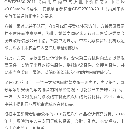
GB/T27630-2011《乘用车内空气质量评价指南》中乙醛
≤0.05mg/m的要求，其他项目都符合GB/T27630-2011《乘用车内
空气质量评价指南》的要求。
方某一家对此并不认可，在3月12日接受媒体采访时，方某家属表示
并不信任前述意见书，为此，她曾向国家认证认可监督管理委员会
发去政府信息公开申请，答复书则显示，中检北京检验检测机认定
能力附表中未包含车内空气质量检测能力。
为此，方某一家提出变更诉讼请求，要求第三方机构向法庭提供发
票原件，实验室出具的报告原件，委托协议原件，交接单原件，并
要求当庭质证。最终，法院以诉讼请求不明确为由驳回起诉。
早在2017年3月，一汽－大众官网就曾发布一则声明，声明提到，部
分车辆所安装的车内隔音材料某些情况下可能会产生异味，为此，
一汽－大众将免费为涉及的车辆更换改进的隔音材料。不过，声明
中并未提到异味可能会造成的身体伤害。
根据中国消费者协会公布的2018受理汽车产品投诉情况分析，2018
年内，奥迪汽车曾三次因异味被投诉，奔驰、别克、长安福特、上
汽大众也曾因此被投诉。