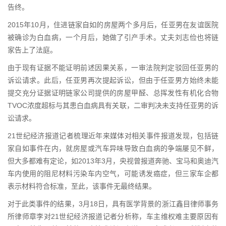
告终。
2015年10月，住进链家自如的房屋两个多月后，任亚男在友谊医院
被确诊为白血病，一个月后，她做了引产手术。丈夫刘志俭也将链
家告上了法庭。
由于现有证据不能证明前述因果关系，一审法院判定驳回任亚男的
诉讼请求。此后，任亚男再次提起诉讼，但由于任亚男方始终未能
提交充分证据证明链家公司提供的房屋甲醛、总挥发性有机化合物
TVOC浓度超标与其患白血病具有关联，二审判决未支持任亚男的诉
讼请求。
21世纪经济报道记者梳理近年来媒体对相关事件报道发现，包括链
家自如事件在内，就房屋或汽车异味导致白血病的争端屡见不鲜，
但大多都难有定论，如2013年3月，央视曾报道奔驰、宝马和奥迪汽
车内使用的阻尼材料污染车内空气，可能诱发癌症，但三家车企都
表示材料符合标准，至此，该事件无最终结果。
对于此类事件的结果，3月18日，具有医学背景的浙江鑫目律师事务
所律师章李对21世纪经济报道记者分析称，车主维权难主要原因有