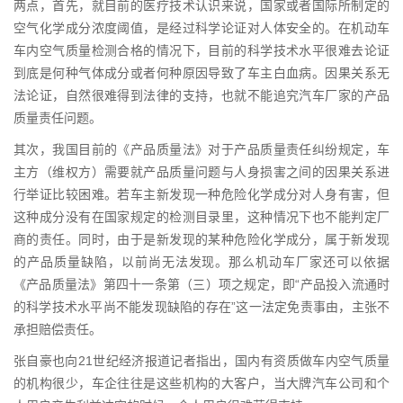
两点，首先，就目前的医疗技术认识来说，国家或者国际所制定的
空气化学成分浓度阈值，是经过科学论证对人体安全的。在机动车
车内空气质量检测合格的情况下，目前的科学技术水平很难去论证
到底是何种气体成分或者何种原因导致了车主白血病。因果关系无
法论证，自然很难得到法律的支持，也就不能追究汽车厂家的产品
质量责任问题。
其次，我国目前的《产品质量法》对于产品质量责任纠纷规定，车
主方（维权方）需要就产品质量问题与人身损害之间的因果关系进
行举证比较困难。若车主新发现一种危险化学成分对人身有害，但
这种成分没有在国家规定的检测目录里，这种情况下也不能判定厂
商的责任。同时，由于是新发现的某种危险化学成分，属于新发现
的产品质量缺陷，以前尚无法发现。那么机动车厂家还可以依据
《产品质量法》第四十一条第（三）项之规定，即“产品投入流通时
的科学技术水平尚不能发现缺陷的存在”这一法定免责事由，主张不
承担赔偿责任。
张自豪也向21世纪经济报道记者指出，国内有资质做车内空气质量
的机构很少，车企往往是这些机构的大客户，当大牌汽车公司和个