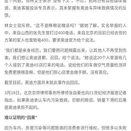
这个问题，但林女士表示“没有下文”。不过，前两日有其他媒体报
道，奥迪客服投诉专员表示，其未掌握有奥迪车异味致病情况的反
馈。
林女士驳斥称，“这不是睁眼说瞎话吗？”据她了解，实名举报的人
中，来自山西的张先生曾打过400电话，来自北京的目前已经去世的
方某的家人也曾致电400，要求奥迪官方给个说法。
“我们都是亲身经历，我们要把问题揭露出来，让其他人不再受到伤
害。我们想让奥迪道歉、召回，给个说法。”她说这20个人里面有几
个人接到了奥迪4S店打来的电话，说给他们的车做空气质量检测并
免费更换隔音棉，但是他们担心店里会做手脚，没有答应。
截至目前，奥迪方面并未就此事作出回应。
3月18日，北京京师律师事务所律师张自豪也向21世纪经济报道记者
指出，如果奥迪承认车内污染致病，巨额的赔偿、销量下滑的后果
是奥迪承担不起的。
难以证明的“因果”
因为车内、房屋污染等问题致病的消费者进行维权，但很多以失败