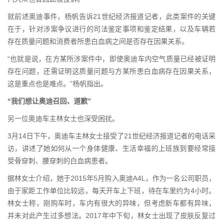
就前述奥迪事件，杨帆告诉21世纪经济报道记者，此类案件的关键
在于，针对涉案争议进行的司法鉴定事项和鉴定结果，以及车辆若
存在质量问题和消费者所患白血病之间是否存在因果关系。
“也就是说，在方某所涉案件中，即使奥迪车内空气质量已经被证明
存在问题，还需证明这质量问题与方某所患白血病存在因果关系，
这是重点也是难点。”杨帆指出。
“我们想让奥迪召回、道歉”
另一位奥迪车主林女士也深受困扰。
3月14日下午，奥迪车主林女士接受了21世纪经济报道记者的电话采
访，讲述了她如何从一个身体健康、生活幸福的上班族到要经常接
受骨穿刺、腰穿刺的白血病患者。
据林女士介绍，她于2015年5月购入奥迪A4L，作为一名公司职员，
由于家距工作单位比较远，每天开车上下班，待在车里约为4小时。
林女士称，刚购车时，车内有很大的异味，但考虑新车都有异味，
并未对此产生过多想法。2017年中下旬，林女士出现了皮肤反复过