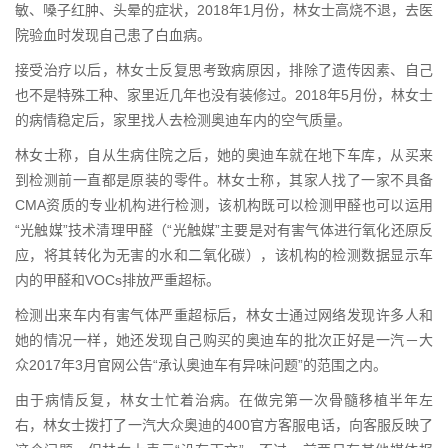
敏、嗓子红肿、头晕的症状，2018年1月份，林女士高烧不退，去医
院验血时发现自己患了白血病。
接受治疗以后，林女士反复思考致病原因，排除了遗传因素、自己
也不是特殊工种、家里近几年也没有装修过。2018年5月份，林女士
的病情稳定后，家里找人去检测奥迪车内的空气质量。
林女士称，自从生病住院之后，她的奥迪车就在地下车库，从买来
到检测前一直都是原装的零件。林女士称，其家人找了一家不具备
CMA资质的专业机构进行检测，该机构既可以检测甲醛也可以运用
“光触媒”技术清理甲醛（“光触媒”主要是对有害气体进行氧化还原反
应，将其转化为无害的水和二氧化碳），该机构的检测数据显示车
内的甲醛和VOCs排放严重超标。
检测出来车内有害气体严重超标后，林女士通过网络发现许多人和
她的情况一样，她还发现自己购买的奥迪车的批次正好是一汽－大
众2017年3月官网公告“承认奥迪车有异味问题”的范围之内。
由于病情反复，林女士忙着治病。在做完第一次骨髓移植半年左
右，林女士拨打了一汽大众奥迪的400官方客服电话，向客服反映了