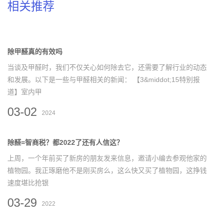
相关推荐
除甲醛真的有效吗
当谈及甲醛时，我们不仅关心如何除去它，还需要了解行业的动态
和发展。以下是一些与甲醛相关的新闻： 【3&middot;15特别报
道】室内甲
03-02
2024
除醛=智商税？都2022了还有人信这？
上周，一个年前买了新房的朋友发来信息，邀请小编去参观他家的
植物园。我正琢磨他不是刚买房么，这么快又买了植物园，这挣钱
速度堪比抢银
03-29
2022