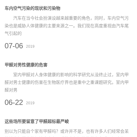
车内空气污染的现状和污染物
汽车在当今社会扮演设越来越重要的角色，同时，车内空气污
染也是威胁人体健康的主要来源之一。我们现在高度重视由汽车尾
气引起的
07-06
2019
甲醛对男性健康的危害
室内甲醛对人身体健康的影响的科学研究从没终止过，室内甲
醛对男士健康的伤害在生物医疗界也是重中之重课题研究。室内甲
醛对男
06-22
2019
这些场所要留意了甲醛超标最严峻
别以为只能自个家有甲醛吗？或许并不是，也有许多人们经常会呆