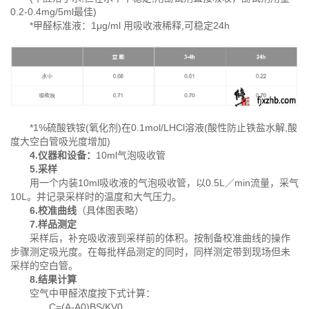
0.2-0.4mg/5ml最佳)
*甲醛标准液：1μg/ml 用吸收液稀释,可稳定24h
*1%硫酸铁铵(氧化剂)在0.1mol/LHCl溶液(酸性防止铁盐水解,酸
度大空白管吸光度增加)
4.仪器和设备：
10ml气泡吸收管
5.采样
用一个内装10ml吸收液的气泡吸收管，以0.5L／min流量，采气
10L。并记录采样时的温度和大气压力。
6.校准曲线
（具体图表略）
7.样品测定
采样后，补充吸收液到采样前的体积。按制备校准曲线的操作
步骤测定吸光度。在每批样品测定的同时，同样测定带到现场但未
采样的空白管。
8.结果计算
空气中甲醛浓度按下式计算：
C=(A-A0)BS/KV0