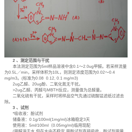
2 、测定范围与干扰
本法测定范围为5ml样品溶液中含0.1～2.0ug甲醛。若采样流量
为0.5L／min，采样体积为10L，则测定浓度范围为0.02～0.4
mg/m3。(标准为0.08 0.12, 0.1 mg/m3)
2ug乙醛、20ug酚、二氧化氮无干扰。
>2ug乙醛、丙醛与MBTH反应，测量值为总醛量。
二氧化硫有干扰，采样时将样品空气先通过硫酸锰滤纸过滤去
除。
3 、试剂
*吸收液：酚试剂
储备液：0.1g/100ml(1mg/ml)冰箱稳定3天
使用液：5ml/100ml（0.05mg/ml)临用现配
(甲醛溶于水,但在水中不稳定,用酚试剂直接吸收，酚试剂用量