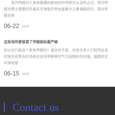
室内甲醛对人身体健康的影响的科学研究从没终止过，室内甲
醛对男士健康的伤害在生物医疗界也是重中之重课题研究。室内甲
醛对男
06-22
2019
这些场所要留意了甲醛超标最严峻
别以为只能自个家有甲醛吗？或许并不是，也有许多人们经常会呆
的地方经常去的场地也会有甲醛等空气污染物的存在哦。福建修正
环保有限
06-15
2019
Contact us