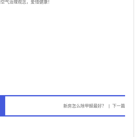
内空气治理观念，爱惜健康！
新房怎么除甲醛最好？
|
下一篇