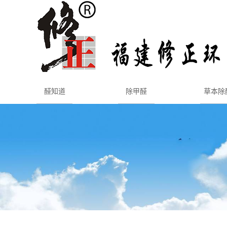
醛知道
除甲醛
草本除