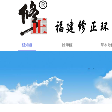
醛知道
除甲醛
草本除