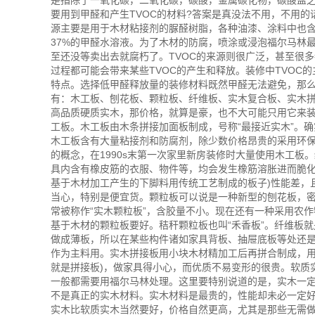
是指除了一氧化碳，二氧化碳，碳酸，金属碳化物，碳酸盐
要用到甲醛和产生TVOC的材料?答案是真没法不用，不用
源主要是用于木材粘接剂的脲醛树脂，各种油漆、涂料中也
37%的甲醛水溶液。为了木材的防腐，喷涂或浸泡福尔马林
至还没等卖出去就腐朽了。TVOC的来源则很广泛，甚至很多
过程都可能会带来某些TVOC的产生和释放。装修中TVOC
特点。选择低甲醛释放量的装修材料既然甲醛无法避免，那
有：木工板、刨花板、颗粒板、纤维板、实木复合板、实木
高品质硬质实木，那价格，就算是豪，也不大可能只用它来装
工板。木工板由木条拼接加面板制成，号称“最接近实木”。
木工板含有大量粘接剂和防腐剂，除少数价格昂贵的采用环
的概念，在1990s末第一次家里新房装修时大量使用木工
具内含有橡皮筋的衣服、物件等，均会发生橡筋溶胀进而脆化
基于木材加工产生的下脚料用传统工艺制成的板子)性能差，
当心，特别是便宜货。颗粒板可以说是一种新型的刨花板，
常被称作“实木颗粒板”，含胶量不小。现在还有一种采用农
基于木材的颗粒板要好。秸秆颗粒板也叫“禾香板”。纤维板就
做成薄板，所以在某些构件诸如家具背板、抽屉底板等处还
作为主料用。实木拼接板用小块木材精加工后再拼合制成，用
就是拼接板)，做家具得小心，而优质不易变形的很贵。软质
一般都需要用福尔马林处理。这里要特别说道的是，实木一
不是真正的实木材料。实木材料是最贵的，性能却未必一定
实木比软质实木当然要好，价格自然更高，尤其是那些无需