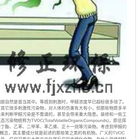
部自然是首当其中。等感到刺激时，甲醛浓度早已超标很多倍了。
有其它很多刺激性污染物，对人体的伤害有大有小，但那些物质多半
味来判断甲醛污染是不靠谱的，甚至会带来重大隐患。装修和一些工
VOC(TotalVolatileOrganicCompounds)，即总挥
酸丁酯、乙苯、二甲苯、苯乙烯、正十一烷等污染物。考虑到甲醛的
概念，其主要成分就是前述的那些笨之类的有机物。广义的TVOC