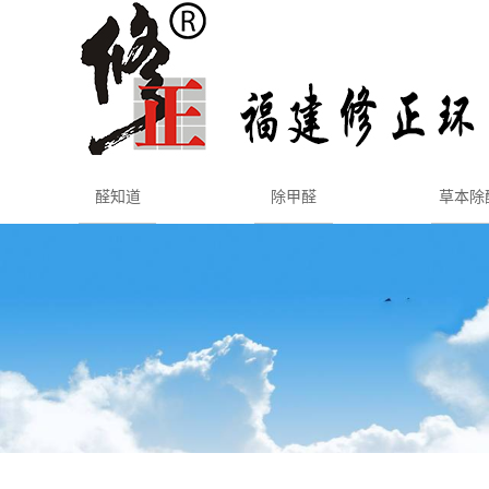
醛知道
除甲醛
草本除