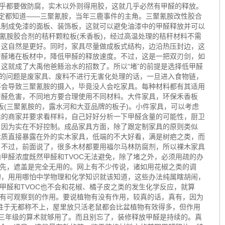
几乎都要做防腐，实木以外则得用胶，这就几乎必然有甲醛的释放。
定都知道——三聚氰胺，当年三鹿事件的主角。三聚氰胺改性胶合
以制成免漆的面板、装饰板，这就可以避免油漆中的甲醛释放并可以
氰胺胶合剂的秸秆颗粒板(禾香板)，经过高温处理的秸秆材料不需
，这自然是更好。同时，家具尽量做成板式结构，边沿热压封边，这
甲醛堵在板材中，降低甲醛的释放速度。不过，这是一把双刃剑，如
这就成了大禹他爸鲧治水的招数了。所以“堵”的前提是选择低甲醛
大的问题是废家具、废料不进行无害化处理的话，一旦进入食物链，
不会导致三聚氰胺的摄入，毕竟没人会吃家具。每种材料都有其适用
甲醛危害，不同地方要合理使用不同材料。大件家具，环保禾香板
粒板(三聚氰胺的，露水河和大亚品牌的板子)。小件家具，可以考虑
适的商家并要求看样料，自己好好分析一下甲醛含量的可能性，厨卫
，因为实在不好控制。成品家具方面，除了跟定制家具的原则类似
木质直接暴露在外的实木家具，低端的不大好看，满是树疤之类，而
。不过，前面说了，很多木材都要用福尔马林防腐剂，所以裸木家具
甲醛浓度既然甲醛和TVOC无法避免，除了堵之外，必须用疏的办
首先，遮盖是完全无用的。网上有不少传说，诸如用花椒之类的调
的，用用哪怕中学物理和化学知识就该知道，这些办法纯属瞎胡闹，
甲醛和TVOC也不会和花椒、橘子皮之类的发生化学反应，就算
没有可观察到的作用。要说植物有没有作用，较真的话，真有，因为
聊胜于无都称不上，屋里放只活老鼠都会比盆植物有效得多，但作用
三年级的算术就够用了。而且别忘了，装修释放甲醛是持续的。真