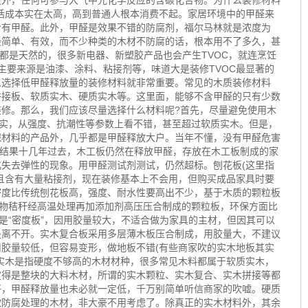
之外，任何可参与大气中光化学反应的含碳化合物。为什么装修材料
的话成本实在太高，高到普通人根本消费不起。家居环境中的甲醛来
含有甲醛。此外，甲醛是效果不错的防腐剂，福尔马林就是浓度为
最简单、有效，而不少种类的木材不防腐的话，根本用不了多久，甚
都是天然的，很多新电器、新塑胶产品也会产生TVOC，就连烹饪
的主要来源是油漆、涂料、粘接剂等，味道大是装修TVOC最显著的
么选择低甲醛释放量的装修材料就非常重要。常见的木质装修材料
拼接板、软质实木、硬质实木等。这里面，能够不含甲醛的只有少数
修。那么，我们应该尽量选择什么材料呢?首先，尽量避免使用木
确实，从强度、抗潮性等参数上看不错，甚至超过软质实木。但是，
保材料的产品外，几乎都是甲醛释放大户。当年不懂，没有甲醛危害
板。结果十几年过去，木工板仍然在释放甲醛，存放在木工板制成的家
失去弹性的现象。用甲醛测试剂测试，仍然超标。刨花板(这里指
且含有大量粘接剂，现在装修基本上不会用，但购买成品家具时要
密度比传统刨花板高，强度、耐水性要高出不少，基于木质的颗粒板
作物秸秆经高温处理再加添加剂高压压合制成的颗粒板，环保方面比
是“密度板”，因用胶量较大，不适合做为家具的主材，但因其可以
是离不开。实木复合板采用多层薄木板压合制成，用胶量大，不建议
胶量较低，但容易变形，做地板不错(有些商家吹的实木地板其实
实木是指硬度不够高的木材材种，很多常见木料都属于软质实木，
定得是整块的大料木材，所谓的实木颗粒、实木复合、实木拼接等都
好，甲醛释放量也未必就一定低，千万别简单听信商家的吹嘘。硬质
做防腐处理的木材，非大豪不用考虑了。除真正的实木材料外，其余