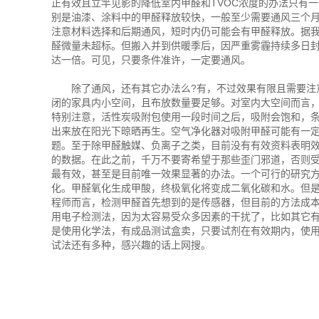
正有效且立竿见影的降低室内甲醛和TVOC浓度的办法只有
别是油漆、涂料中的甲醛释放较快，一般至少需要通风三个
注意材料选择和后期通风，短时内仍可能会有甲醛释放。据我
醛微量未超标。但搬入并到供暖季后，因严重雾霾持续多日
达一倍。可见，只要条件准许，一定要通风。
除了通风，还有其它办法么?有，不过效果有限且需要注意
闭的家具内小空间，且布放数量要足够。对室内大空间而言，
特别注意，活性炭吸附包使用一段时间之后，吸附会饱和，
出来放在阳光下晾晒再生。空气净化器对吸附甲醛可能有一
题。至于除甲醛触媒、负离子之类，目前没有有效资料表明
的数据。在此之前，千万不要寄希望于那些歪门邪道，否则受
最有效，甚至是目前唯一效果显著的办法。一个可行的研究
化。甲醛氧化生成甲酸，终极氧化将变成二氧化碳和水。但
程师而言，检测甲醛首先想到的是传感器，但目前的方法成
用电子检测法，因为太容易受众多因素的干扰了，比如其它
是使用化学法，有成品测试盒卖，只要试剂在有效期内，使
试法还有多种，感兴趣的话上网搜。