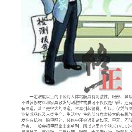
一定浓度以上的甲醛对人体粘膜具有刺激性，眼部、鼻咽
不过装修材料和家具散发的刺激性物质可不仅仅是甲醛，还
有味道，甚至是很大的味道，容易引起警觉。所以，仅凭气
业制成品以及人类生产、生活中产生的部分危害较大的有机气态污染物统称为T
发性有机物。除甲醛外，装修中还会遇到诸如苯、甲苯、乙
危害，一般会把甲醛拿出来单列，所以这里有个狭义TVOC的