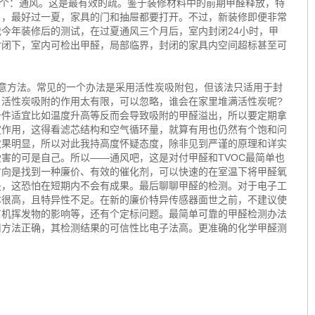
一个：通风。这是最有效的疏。鉴于装修材料中的前期甲醛释放，特
月，最好过一夏，家具的门和抽屉都要打开。不过，新装修即便非常
今年装修后的测试，在过夏通风三个月后，室内封闭24小时，甲
封闭下，室内可检出甲醛，局部临界，封闭的家具内空间超标甚至可
方法。常见的一个办法是采用活性炭吸附包，但该法只适用于封
活性炭吸附的作用太有限，可以忽略，谁会在家里堆满活性炭呢?
条件适宜比如温度升高等反而会导致吸附的甲醛溢出，所以要定期拿
定作用，这得看滤芯结构和空气循环量，就算有用也仍然有个饱和问
效果明显，所以对此我持高度怀疑态度，除非见到严谨的原理和详实
害的可是自己。所以——通风吧，这是对付甲醛和TVOC最简单也
方向是找到一种廉价、有效的催化剂，可以快速的在室温下将甲醛氧
是，这恐怕在短期内不会有成果。最后聊聊甲醛的检测。对于电子工
本很高，且特异性不足。在新的廉价特异传感器面世之前，不建议使
有机挥发物的影响等，还有个定标问题。最简单可靠的甲醛检测办法
用方法正确，其检测结果的可信性比电子法高。更准确的化学甲醛测