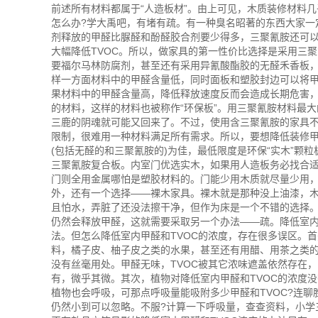
前述所有材料都属于“人造板材”。由上可见，木质装修材料
怎么办?学大禹吧，有堵有疏。有一种臭名昭著的东西大家一
剂释放的甲醛比脲醛和酚醛胶合剂要少得多，三聚氰胺还可
大幅降低TVOC。所以，做家具的第一性价比选择是采用三聚
要福尔马林防腐剂，甚至还有采用异氰酸酯胶的无醛禾香板
样一方面材料中的甲醛含量低，同时面板和塑胶封边可以将
果材料中的甲醛含量高，降低释放速度反而会造成长期危害，
的材料，这样的材料也被称作“环保板”。用三聚氰胺材料最
三鹿的阴魂就可能又回来了。不过，使用含三聚氰胺的家具
限制，很难用一种材料满足所有需求。所以，要想降低装修
(包括无醛的和三聚氰胺的)为佳，最低限度是环保“实木”颗
三聚氰胺复合板。内室门优选实木，如果用人造板务必找合
门则全用金属哪怕是塑胶材料的。门能少用木质就尽量少用
外，还有一个选择——裸木家具。裸木就是那种没上油漆，
且怕水，弄脏了还没法擦干净，但作为床是一个不错的选择
仍然会释放甲醛，这就需要采取另一个办法——疏。降低室内
法。但怎么降低室内甲醛和TVOC的浓度，存在很多误区。
料，橘子皮、柚子皮之类的水果，甚至还有用醋、用茶之类
没有丝毫用处。甲醛无味，TVOC被其它浓味遮盖依然存在，
有，微乎其微。其次，植物对降低室内甲醛和TVOC的浓度
植物也会呼吸，可那点呼吸量能吸附多少甲醛和TVOC?连
仍然小到可以忽略。不服?计算一下呼吸量，查查资料，小学