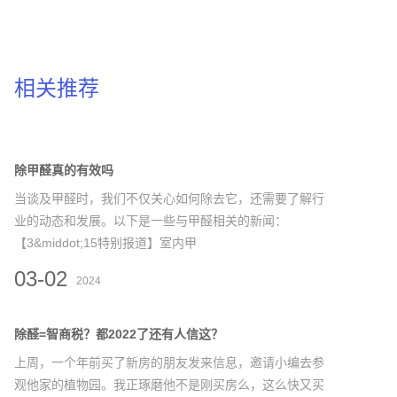
相关推荐
除甲醛真的有效吗
当谈及甲醛时，我们不仅关心如何除去它，还需要了解行
业的动态和发展。以下是一些与甲醛相关的新闻：
【3&middot;15特别报道】室内甲
03-02
2024
除醛=智商税？都2022了还有人信这？
上周，一个年前买了新房的朋友发来信息，邀请小编去参
观他家的植物园。我正琢磨他不是刚买房么，这么快又买