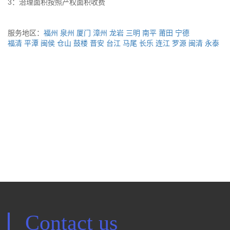
3：治理面积按照产权面积收费
服务地区：
福州
泉州
厦门
漳州
龙岩
三明
南平
莆田
宁德
福清
平潭
闽侯
仓山
鼓楼
晋安
台江
马尾
长乐
连江
罗源
闽清
永泰
Contact us