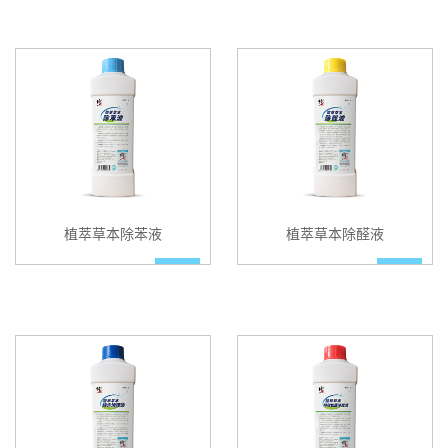
植萃草本除苯液
植萃草本除醛液