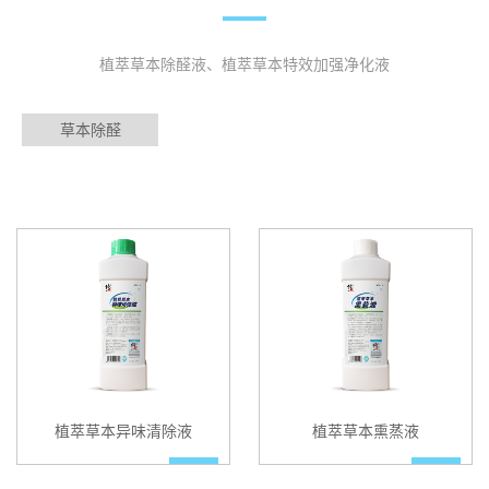
植萃草本除醛液、植萃草本特效加强净化液
草本除醛
植萃草本异味清除液
植萃草本熏蒸液