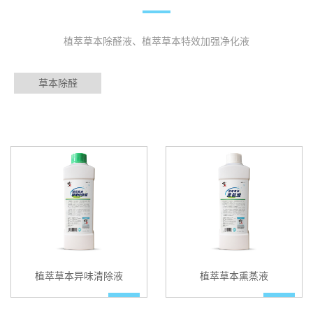
植萃草本除醛液、植萃草本特效加强净化液
草本除醛
植萃草本异味清除液
植萃草本熏蒸液