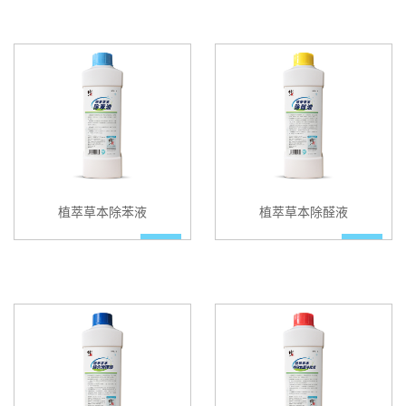
植萃草本除苯液
植萃草本除醛液