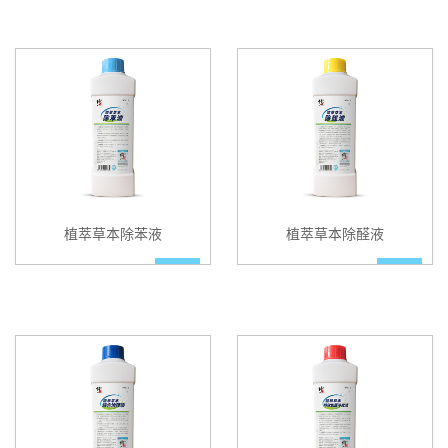
植萃草本除苯液
植萃草本除醛液