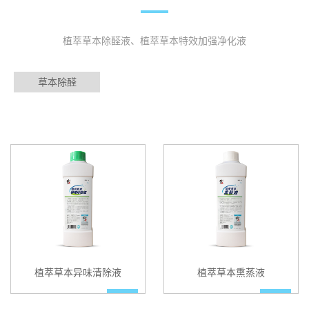
植萃草本除醛液、植萃草本特效加强净化液
草本除醛
植萃草本异味清除液
植萃草本熏蒸液