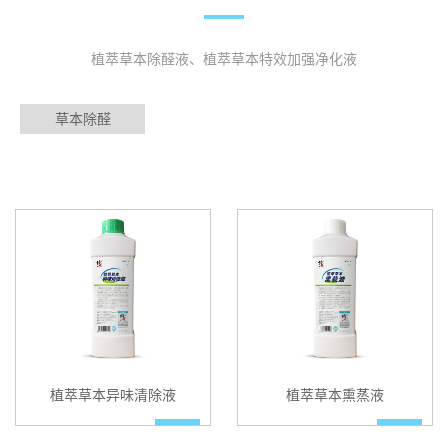
植萃草本除醛液、植萃草本特效加强净化液
草本除醛
植萃草本异味清除液
植萃草本熏蒸液