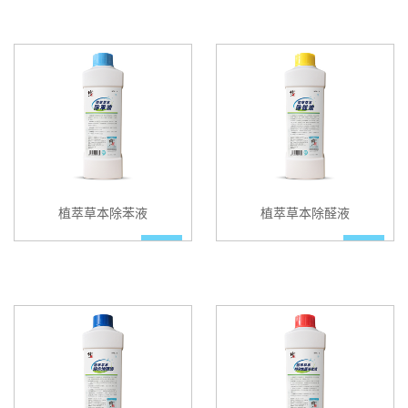
植萃草本除苯液
植萃草本除醛液